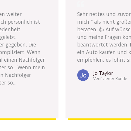
en weiter
Sehr nettes und zuvo
ch persönlich ist
mich " als nicht große
iedenheit
beraten. 👍 Auf wüns
gelebt.
und meine Fragen konn
r gegeben. Die
beantwortet werden. I
kompliziert. Wenn
ein Auto kaufen und 
l einen Nachfolger
empfehlen, es lohnt si
ter so....Wenn mein
Jo Taylor
en Nachfolger
Verifizierter Kunde
r so....