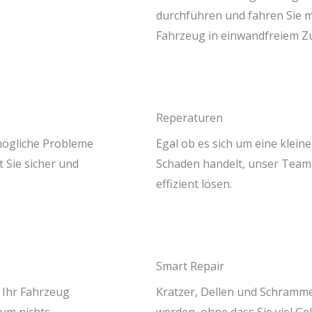
durchführen und fahren Sie m
Fahrzeug in einwandfreiem Zu
Reperaturen
mögliche Probleme
Egal ob es sich um eine klei
 Sie sicher und
Schaden handelt, unser Team
effizient lösen.
Smart Repair
m Ihr Fahrzeug
Kratzer, Dellen und Schramme
 um nichts
werden, ohne dass Sie viel G