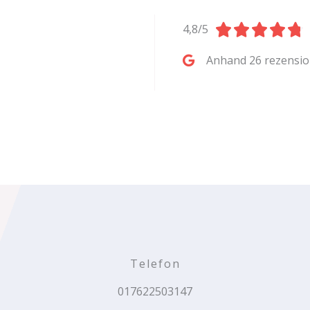





4,8/5
.
Anhand 26 rezensi
/
Telefon
017622503147