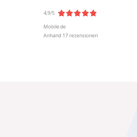
4





4,9/5
.
Mobile.de
Anhand 17 rezensionen
9
/
5