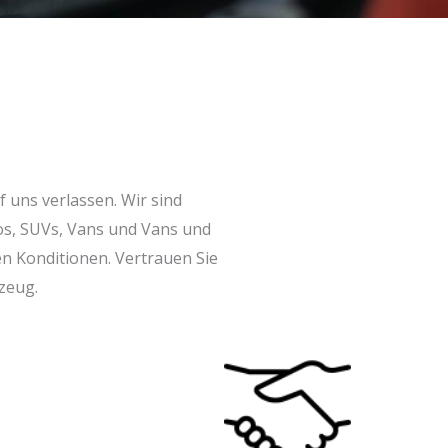
 uns verlassen. Wir sind
tos, SUVs, Vans und Vans und
en Konditionen. Vertrauen Sie
zeug.